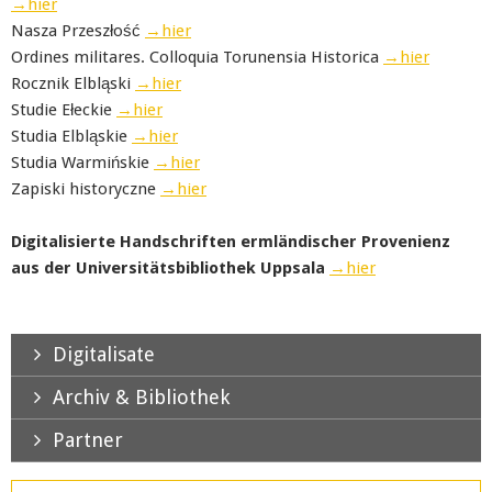
→hier
Nasza Przeszłość
→hier
Ordines militares. Colloquia Torunensia Historica
→hier
Rocznik Elbląski
→hier
Studie Ełeckie
→hier
Studia Elbląskie
→hier
Studia Warmińskie
→hier
Zapiski historyczne
→hier
Digitalisierte Handschriften ermländischer Provenienz
aus der Universitätsbibliothek Uppsala
→hier
Digitalisate
Archiv & Bibliothek
Partner