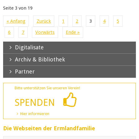
Seite 3 von 19
« Anfang
Zurück
1
2
3
4
5
6
7
Vorwärts
Ende »
Digitalisate
Archiv & Bibliothek
Partner
Bitte unterstützen Sie unseren Verein!
SPENDEN
Hier informieren
Die Webseiten der Ermlandfamilie