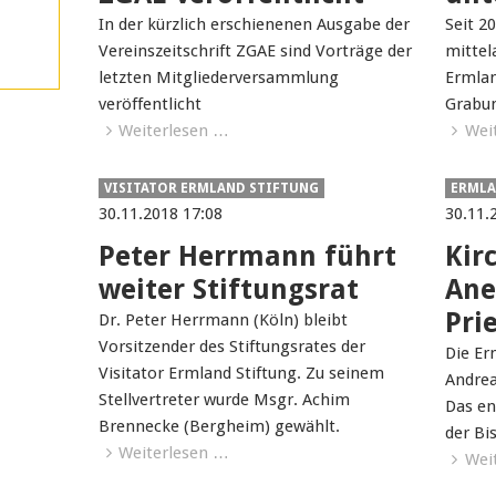
In der kürzlich erschienenen Ausgabe der
Seit 2
Vereinszeitschrift ZGAE sind Vorträge der
mittel
letzten Mitgliederversammlung
Ermlan
veröffentlicht
Grabu
Weiterlesen …
Wei
VISITATOR ERMLAND STIFTUNG
ERMLA
30.11.2018 17:08
30.11.
Peter Herrmann führt
Kir
weiter Stiftungsrat
Ane
Pri
Dr. Peter Herrmann (Köln) bleibt
Vorsitzender des Stiftungsrates der
Die Er
Visitator Ermland Stiftung. Zu seinem
Andrea
Stellvertreter wurde Msgr. Achim
Das en
Brennecke (Bergheim) gewählt.
der Bi
Weiterlesen …
Wei