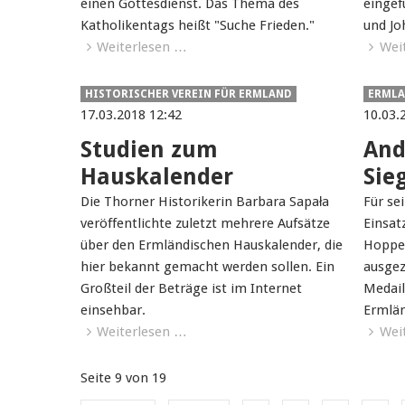
einen Gottesdienst. Das Thema des
eingef
Katholikentags heißt "Suche Frieden."
und Jo
Weiterlesen …
Wei
HISTORISCHER VEREIN FÜR ERMLAND
ERMLA
17.03.2018 12:42
10.03.
Studien zum
And
Hauskalender
Sie
Die Thorner Historikerin Barbara Sapała
Für se
veröffentlichte zuletzt mehrere Aufsätze
Einsatz
über den Ermländischen Hauskalender, die
Hoppe 
hier bekannt gemacht werden sollen. Ein
ausgez
Großteil der Beträge ist im Internet
Medail
einsehbar.
Ermlän
Weiterlesen …
Wei
Seite 9 von 19