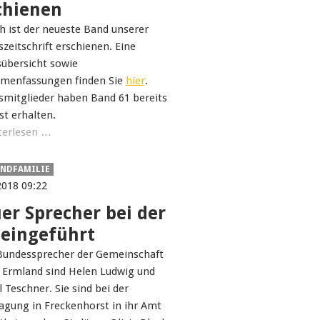
chienen
ch ist der neueste Band unserer
szeitschrift erschienen. Eine
sübersicht sowie
menfassungen finden Sie
hier
.
smitglieder haben Band 61 bereits
st erhalten.
terlesen …
NDFAMILIE
2018 09:22
er Sprecher bei der
 eingeführt
undessprecher der Gemeinschaft
 Ermland sind Helen Ludwig und
l Teschner. Sie sind bei der
agung in Freckenhorst in ihr Amt