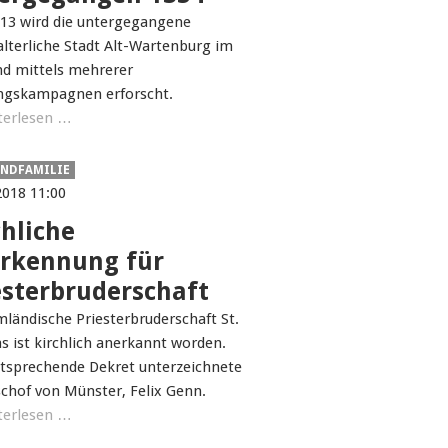
013 wird die untergegangene
alterliche Stadt Alt-Wartenburg im
d mittels mehrerer
ngskampagnen erforscht.
terlesen …
NDFAMILIE
2018 11:00
chliche
rkennung für
esterbruderschaft
mländische Priesterbruderschaft St.
s ist kirchlich anerkannt worden.
tsprechende Dekret unterzeichnete
schof von Münster, Felix Genn.
terlesen …