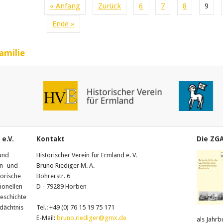
« Anfang
Zurück
6
7
8
9
Ende »
amilie
e.V.
Kontakt
Die ZG
und
Historischer Verein für Ermland e. V.
In- und
Bruno Riediger M. A.
torische
Bohrerstr. 6
ionellen
D - 79289 Horben
Geschichte
edächtnis
Tel.: +49 (0) 76 15 19 75 171
E-Mail:
bruno.riediger@gmx.de
als Jahrb