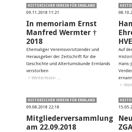
HISTORISCHER VEREIN FÜR ERMLAND
HISTO
09.11.2018 11:21
08.10.
In memoriam Ernst
Han
Manfred Wermter †
Ehr
2018
HV
Ehemaliger Vereinsvorsitzender und
Auf de
Herausgeber der Zeitschrift für die
Histor
Geschichte und Altertumskunde Ermlands
Hans-J
verstorben
Verdie
Weiterlesen …
ernann
Wei
HISTORISCHER VEREIN FÜR ERMLAND
HISTO
09.08.2018 22:18
15.05.
Mitgliederversammlung
Neu
am 22.09.2018
ZGA