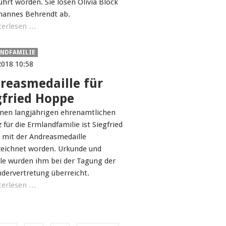
ührt worden. Sie lösen Olivia Block
hannes Behrendt ab.
terlesen …
NDFAMILIE
2018 10:58
reasmedaille für
gfried Hoppe
inen langjährigen ehrenamtlichen
 für die Ermlandfamilie ist Siegfried
mit der Andreasmedaille
eichnet worden. Urkunde und
le wurden ihm bei der Tagung der
dervertretung überreicht.
terlesen …