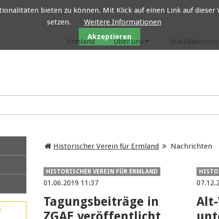
nalitäten bieten zu können. Mit Klick auf einen Link auf dieser W
setzen.
Weitere Informationen
Historischer Verein für Ermland
Akzeptieren
Ermland
Über uns
Publikationen
Historischer Verein für Ermland
Nachrichten
HISTORISCHER VEREIN FÜR ERMLAND
HISTO
01.06.2019 11:37
07.12.
Tagungsbeiträge in
Alt
!
ZGAE veröffentlicht
unt