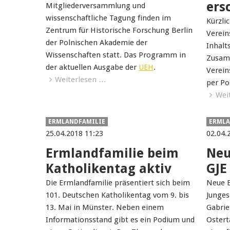
ers
Mitgliederversammlung und
wissenschaftliche Tagung finden im
Kürzli
Zentrum für Historische Forschung Berlin
Verein
der Polnischen Akademie der
Inhalt
Wissenschaften statt. Das Programm in
Zusam
der aktuellen Ausgabe der
UEH
.
Verein
Weiterlesen …
per Po
Wei
ERMLANDFAMILIE
ERMLA
25.04.2018 11:23
02.04.
Ermlandfamilie beim
Neu
Katholikentag aktiv
GJE
Die Ermlandfamilie präsentiert sich beim
Neue B
101. Deutschen Katholikentag vom 9. bis
Junges
13. Mai in Münster. Neben einem
Gabrie
Informationsstand gibt es ein Podium und
Ostert