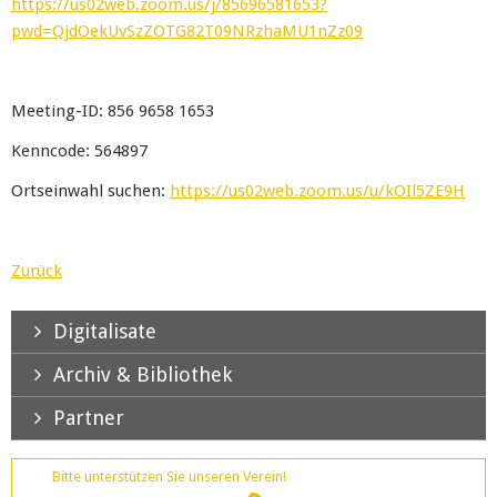
https://us02web.zoom.us/j/85696581653?
pwd=QjdOekUvSzZOTG82T09NRzhaMU1nZz09
Meeting-ID: 856 9658 1653
Kenncode: 564897
Ortseinwahl suchen:
https://us02web.zoom.us/u/kOIl5ZE9H
Zurück
Digitalisate
Archiv & Bibliothek
Partner
Bitte unterstützen Sie unseren Verein!