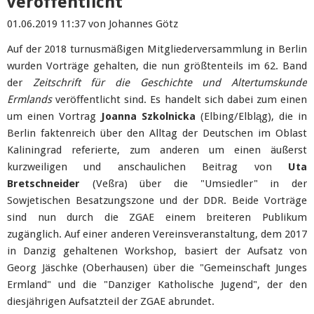
veröffentlicht
01.06.2019 11:37
von Johannes Götz
Auf der 2018 turnusmäßigen Mitgliederversammlung in Berlin
wurden Vorträge gehalten, die nun größtenteils im 62. Band
der
Zeitschrift für die Geschichte und Altertumskunde
Ermlands
veröffentlicht sind. Es handelt sich dabei zum einen
um einen Vortrag
Joanna Szkolnicka
(Elbing/Elbląg), die in
Berlin faktenreich über den Alltag der Deutschen im Oblast
Kaliningrad referierte, zum anderen um einen äußerst
kurzweiligen und anschaulichen Beitrag von
Uta
Bretschneider
(Veßra) über die "Umsiedler" in der
Sowjetischen Besatzungszone und der DDR. Beide Vorträge
sind nun durch die ZGAE einem breiteren Publikum
zugänglich. Auf einer anderen Vereinsveranstaltung, dem 2017
in Danzig gehaltenen Workshop, basiert der Aufsatz von
Georg Jäschke (Oberhausen) über die "Gemeinschaft Junges
Ermland" und die "Danziger Katholische Jugend", der den
diesjährigen Aufsatzteil der ZGAE abrundet.