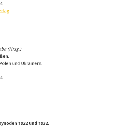
04
erlag
aba (Hrsg.)
ußen.
Polen und Ukrainern.
04
synoden 1922 und 1932.