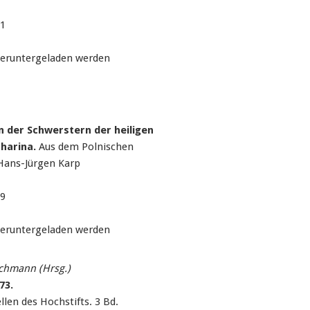
01
heruntergeladen werden
 der Schwerstern der heiligen
tharina.
Aus dem Polnischen
 Hans-Jürgen Karp
99
heruntergeladen werden
schmann (Hrsg.)
73.
llen des Hochstifts. 3 Bd.