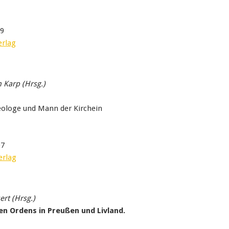
09
erlag
n Karp
(Hrsg.)
eologe und Mann der Kirchein
07
erlag
ert (Hrsg.)
n Ordens in Preußen und Livland.