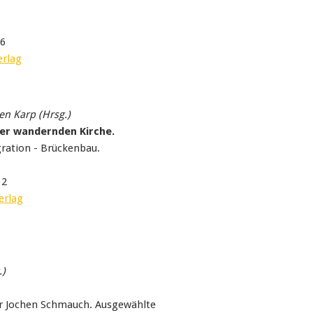
16
erlag
en Karp (Hrsg.)
 der wandernden Kirche.
gration - Brückenbau.
12
erlag
.)
ler Jochen Schmauch. Ausgewählte